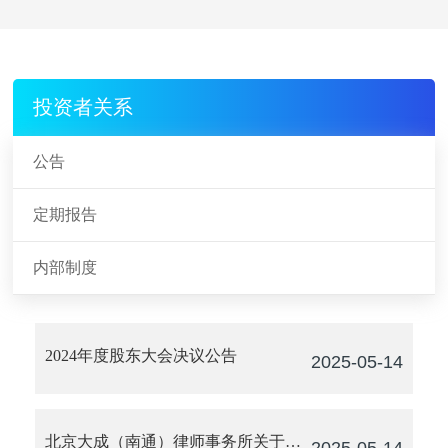
投资者关系
公告
定期报告
内部制度
2024年度股东大会决议公告
2025-05-14
北京大成（南通）律师事务所关于开