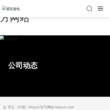
开云（中国）Kaiyun·官
方网站
公司动态
开云（中国）Kaiyun·官方网站-kaiyun.com